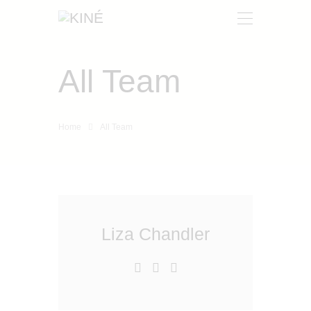
All Team
KINÉ
NOSOTROS
PRODUCTOS
Home
All Team
CONTACTO
Liza Chandler