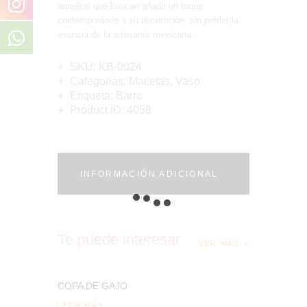
aquellos que buscan añadir un toque
contemporáneo a su decoración, sin perder la
esencia de la artesanía mexicana.
SKU:
KB-0024
Categorías:
Macetas
,
Vaso
Etiqueta:
Barro
Product ID:
4058
INFORMACIÓN ADICIONAL
Te puede interesar
VER MÁS
COPA DE GAJO
LEER MÁS