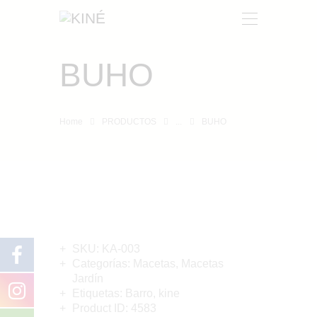
BUHO
KINÉ
NOSOTROS
Home
PRODUCTOS
...
BUHO
PRODUCTOS
CONTACTO
SKU:
KA-003
Categorías:
Macetas
,
Macetas
Jardín
Etiquetas:
Barro
,
kine
Product ID:
4583