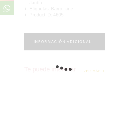
Jardín
Etiquetas:
Barro
,
kine
Product ID:
4605
INFORMACIÓN ADICIONAL
Te puede interesar
VER MÁS