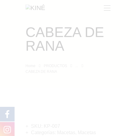
CABEZA DE
KINÉ
RANA
NOSOTROS
PRODUCTOS
CONTACTO
Home
PRODUCTOS
...
CABEZA DE RANA
SKU:
KP-007
Categorías:
Macetas
,
Macetas