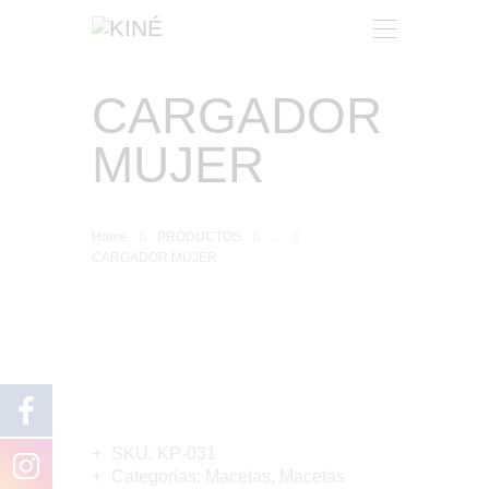
CARGADOR
KINÉ
MUJER
NOSOTROS
PRODUCTOS
CONTACTO
Home
PRODUCTOS
...
CARGADOR MUJER
SKU:
KP-031
Categorías:
Macetas
,
Macetas