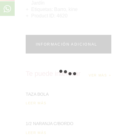
Jardín
Etiquetas:
Barro
,
kine
Product ID:
4620
INFORMACIÓN ADICIONAL
Te puede interesar
VER MÁS
TAZA BOLA
LEER MÁS
1/2 NARANJA C/BORDO
LEER MÁS