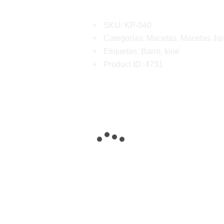
SKU:
KP-040
Categorías:
Macetas
,
Macetas Jar
Etiquetas:
Barro
,
kine
Product ID:
4731