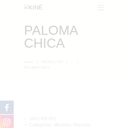
PALOMA
KINÉ
CHICA
NOSOTROS
PRODUCTOS
CONTACTO
Home
PRODUCTOS
...
PALOMA CHICA
SKU:
KP-061
Categorías:
Macetas
,
Macetas