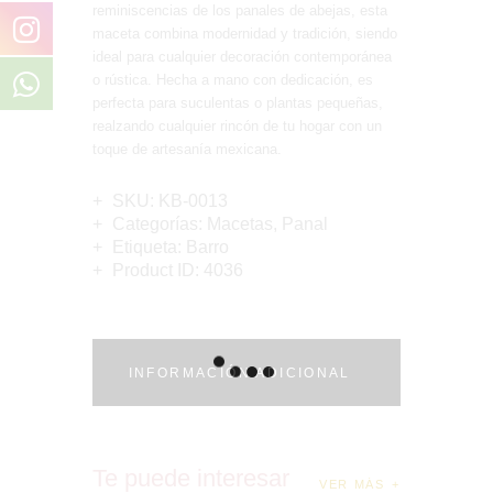
reminiscencias de los panales de abejas, esta
maceta combina modernidad y tradición, siendo
ideal para cualquier decoración contemporánea
o rústica. Hecha a mano con dedicación, es
perfecta para suculentas o plantas pequeñas,
realzando cualquier rincón de tu hogar con un
toque de artesanía mexicana.
SKU:
KB-0013
Categorías:
Macetas
,
Panal
Etiqueta:
Barro
Product ID:
4036
INFORMACIÓN ADICIONAL
Te puede interesar
VER MÁS