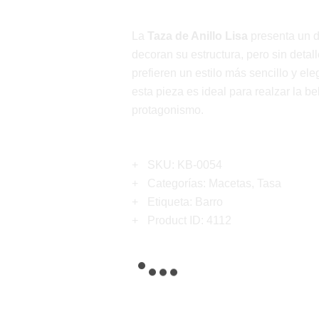
La
Taza de Anillo Lisa
presenta un d
decoran su estructura, pero sin detal
prefieren un estilo más sencillo y e
esta pieza es ideal para realzar la b
protagonismo.
SKU:
KB-0054
Categorías:
Macetas
,
Tasa
Etiqueta:
Barro
Product ID:
4112