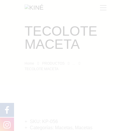
TECOLOTE
KINÉ
MACETA
NOSOTROS
PRODUCTOS
CONTACTO
Home
PRODUCTOS
...
TECOLOTE MACETA
SKU:
KP-056
Categorías:
Macetas
,
Macetas