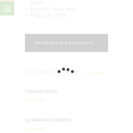
Jardín
Etiquetas:
Barro
,
kine
Product ID:
4785
INFORMACIÓN ADICIONAL
Te puede interesar
VER MÁS
TINAJON CHICO
LEER MÁS
1/2 NARANJA C/BORDO
LEER MÁS