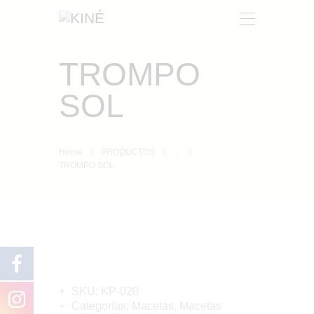
TROMPO
KINÉ
SOL
NOSOTROS
PRODUCTOS
CONTACTO
Home
PRODUCTOS
...
TROMPO SOL
SKU:
KP-020
Categorías:
Macetas
,
Macetas