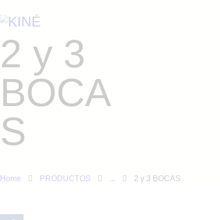
KINÉ
NOSOTROS
2 y 3
PRODUCTOS
BOCA
CONTACTO
S
Home
PRODUCTOS
...
2 y 3 BOCAS