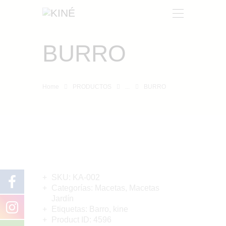
BURRO
KINÉ
NOSOTROS
Home
PRODUCTOS
...
BURRO
PRODUCTOS
CONTACTO
SKU:
KA-002
Categorías:
Macetas
,
Macetas
Jardín
Etiquetas:
Barro
,
kine
Product ID:
4596