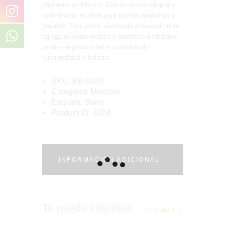
utilizados en México. Con su forma redonda y
voluminosa, es ideal para plantas medianas o
grandes. Esta pieza, elaborada artesanalmente,
agrega un toque rústico y auténtico a cualquier
jardín o espacio interior, combinando
funcionalidad y belleza.
SKU:
KB-0048
Categoría:
Macetas
Etiqueta:
Barro
Product ID:
4104
INFORMACIÓN ADICIONAL
Te puede interesar
VER MÁS