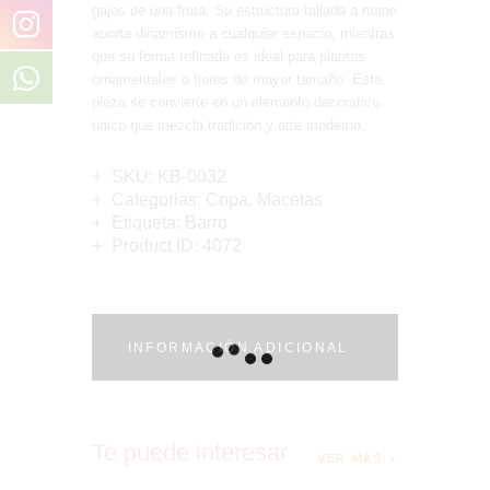
gajos de una fruta. Su estructura tallada a mano
aporta dinamismo a cualquier espacio, mientras
que su forma refinada es ideal para plantas
ornamentales o flores de mayor tamaño. Esta
pieza se convierte en un elemento decorativo
único que mezcla tradición y arte moderno.
SKU:
KB-0032
Categorías:
Copa
,
Macetas
Etiqueta:
Barro
Product ID:
4072
INFORMACIÓN ADICIONAL
Te puede interesar
VER MÁS