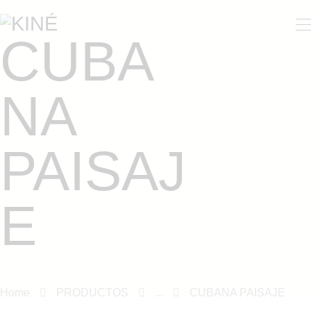
KINÉ
CUBA
NOSOTROS
PRODUCTOS
NA
CONTACTO
PAISAJ
E
Home
PRODUCTOS
...
CUBANA PAISAJE