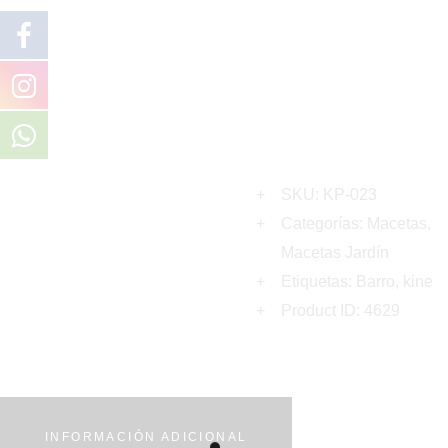
SKU:
KP-023
Categorías:
Macetas
,
Macetas Jardín
Etiquetas:
Barro
,
kine
Product ID:
4629
INFORMACIÓN ADICIONAL