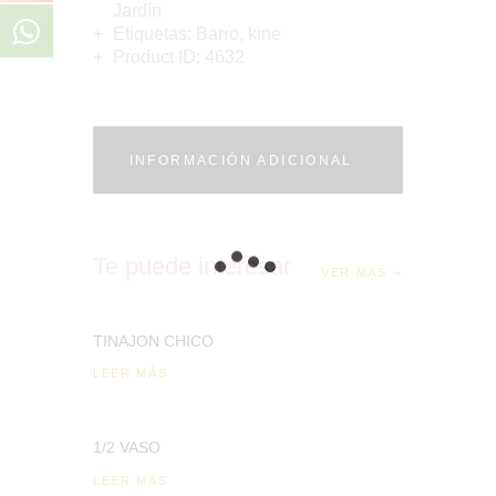
Jardín
Etiquetas:
Barro
,
kine
Product ID:
4632
INFORMACIÓN ADICIONAL
Te puede interesar
VER MÁS
TINAJON CHICO
LEER MÁS
1/2 VASO
LEER MÁS