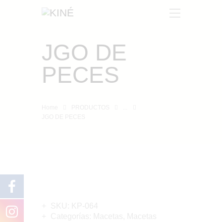
JGO DE
KINÉ
PECES
NOSOTROS
PRODUCTOS
CONTACTO
Home
PRODUCTOS
...
JGO DE PECES
SKU:
KP-064
Categorías:
Macetas
,
Macetas