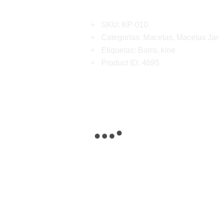
SKU:
KP-010
Categorías:
Macetas
,
Macetas Jar
Etiquetas:
Barro
,
kine
Product ID:
4695