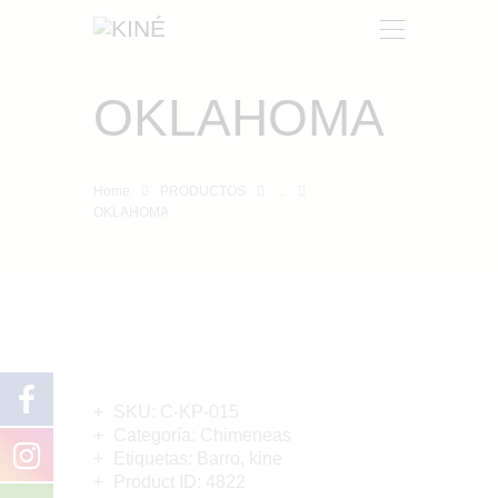
OKLAHOMA
KINÉ
NOSOTROS
Home
PRODUCTOS
...
PRODUCTOS
OKLAHOMA
CONTACTO
SKU:
C-KP-015
Categoría:
Chimeneas
Etiquetas:
Barro
,
kine
Product ID:
4822