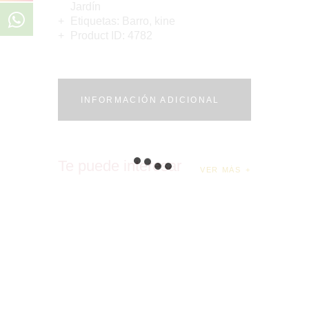
Jardín
Etiquetas:
Barro
,
kine
Product ID:
4782
INFORMACIÓN ADICIONAL
Te puede interesar
VER MÁS