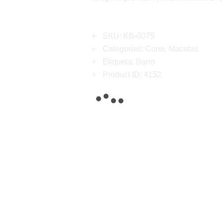
SKU:
KB-0075
Categorías:
Cone
,
Macetas
Etiqueta:
Barro
Product ID:
4152