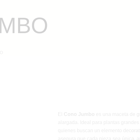
KINÉ
UMBO
NOSOTROS
PRODUCTOS
CONTACTO
BO
El
Cono Jumbo
es una maceta de gr
alargada. Ideal para plantas grandes 
quienes buscan un elemento decorati
asegura que cada pieza sea única, apo