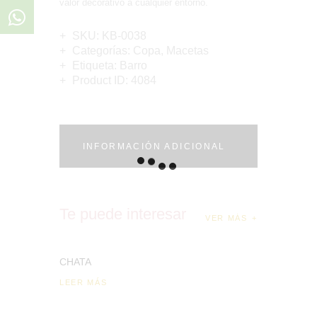
valor decorativo a cualquier entorno.
SKU:
KB-0038
Categorías:
Copa
,
Macetas
Etiqueta:
Barro
Product ID:
4084
INFORMACIÓN ADICIONAL
Te puede interesar
VER MÁS
CHATA
LEER MÁS